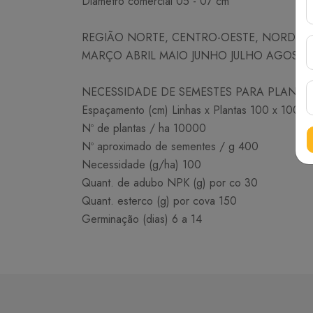
Diâmetro comercial 05 - 07 cm
REGIÃO NORTE, CENTRO-OESTE, NORDESTE
MARÇO ABRIL MAIO JUNHO JULHO AGOST
NECESSIDADE DE SEMESTES PARA PLANTI
Espaçamento (cm) Linhas x Plantas 100 x 100
Nº de plantas / ha 10000
Nº aproximado de sementes / g 400
Necessidade (g/ha) 100
Quant. de adubo NPK (g) por co 30
Quant. esterco (g) por cova 150
Germinação (dias) 6 a 14