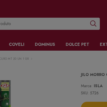
COVELI
DOMINUS
DOLCE PET
EX
CURO MT 20 UN 1 GR
JILO MORRO 
Marca:
ISLA
SKU:
5726