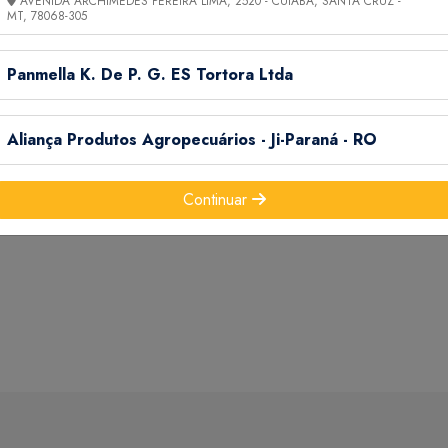
AVENIDA ARCHIMEDES PEREIRA LIMA, 2520 - CUIABÁ, SANTA CRUZ -
MT,
78068-305
 DO BRASIL, RIO DE JANEIRO, ESPÍRITO SANTO, REGIÃO
Panmella K. De P. G. ES Tortora Ltda
O SETEMBRO OUTUBRO
O
Aliança Produtos Agropecuários - Ji-Paraná - RO
Continuar