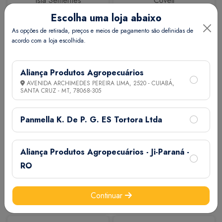
Isla Sementes
Coveli
Escolha uma loja abaixo
As opções de retirada, preços e meios de pagamento são definidas de
acordo com a loja escolhida.
Aliança Produtos Agropecuários
AVENIDA ARCHIMEDES PEREIRA LIMA, 2520 - CUIABÁ,
SANTA CRUZ - MT,
78068-305
Calbos
M7
Panmella K. De P. G. ES Tortora Ltda
Aliança Produtos Agropecuários - Ji-Paraná -
RO
Continuar
Extermix
Biovet