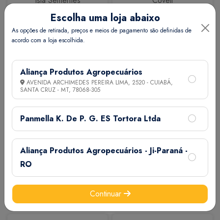
Isla Sementes
Coveli
Escolha uma loja abaixo
As opções de retirada, preços e meios de pagamento são definidas de
acordo com a loja escolhida.
Aliança Produtos Agropecuários
AVENIDA ARCHIMEDES PEREIRA LIMA, 2520 - CUIABÁ,
SANTA CRUZ - MT,
78068-305
Calbos
M7
Panmella K. De P. G. ES Tortora Ltda
Aliança Produtos Agropecuários - Ji-Paraná -
RO
Continuar
Extermix
Biovet