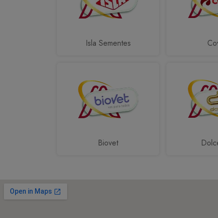
Isla Sementes
Cov
Biovet
Dolc