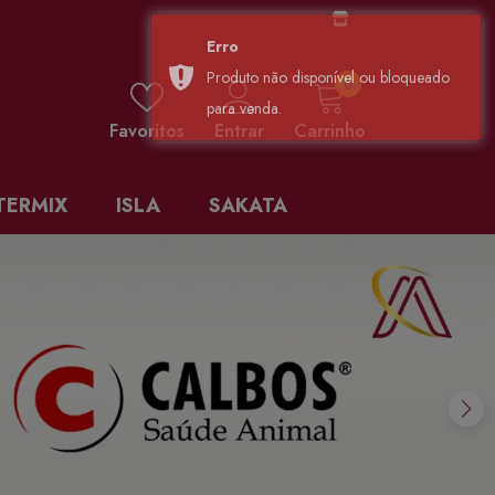
0 items
0
Favoritos
Entrar
Carrinho
TERMIX
ISLA
SAKATA