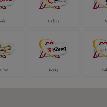
eli
Calbos
e Pet
Konig
Sa