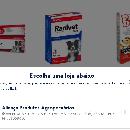
Escolha uma loja abaixo
REME 15 GR
RANIVET 80 MG COMP 12
PIPI DOG 20 
s opções de retirada, preços e meios de pagamento são definidas de acordo com a
ja escolhida.
Preço
Ver Preço
Ver 
Aliança Produtos Agropecuários
AVENIDA ARCHIMEDES PEREIRA LIMA, 2520 - CUIABÁ, SANTA CRUZ -
MT,
78068-305