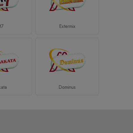
M7
Extermix
kata
Dominus