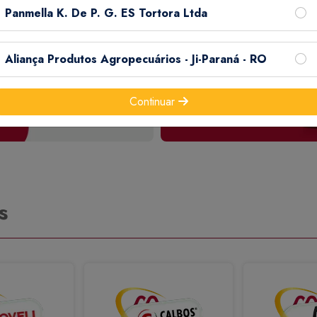
Panmella K. De P. G. ES Tortora Ltda
Aliança Produtos Agropecuários - Ji-Paraná - RO
Continuar
s