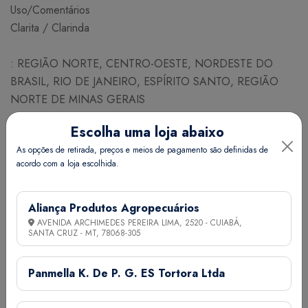
Uso/Comentários
Clarita / Clarinda
: REGIÃO NORTE, CENTRO-OESTE, NORDESTE DO
BRASIL, RIO DE JANEIRO, ESPÍRITO SANTO, REGIÃO
NORTE DE MINAS GERAIS
Escolha uma loja abaixo
JANEIRO FEVEREIRO MARÇO ABRIL MAIO JUNHO JULHO
As opções de retirada, preços e meios de pagamento são definidas de
AGOSTO SETEMBRO OUTUBRO NOVEMBRO
acordo com a loja escolhida.
DEZEMBRO
NECESSIDADE DE SEMESTES PARA PLANTIO
Aliança Produtos Agropecuários
AVENIDA ARCHIMEDES PEREIRA LIMA, 2520 - CUIABÁ,
Espaçamento (cm) Linhas x Plantas 100 x 100
SANTA CRUZ - MT,
78068-305
Nº de plantas / ha 10000
Nº aproximado de sementes / g 7
Panmella K. De P. G. ES Tortora Ltda
Necessidade (Kg/ha) 4,5
Quant. de adubo NPK (g) por co 25