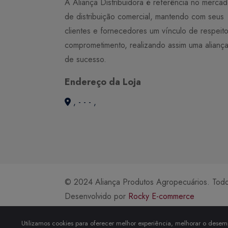
A Aliança Distribuidora é referência no merca
de distribuição comercial, mantendo com seus
clientes e fornecedores um vínculo de respeit
comprometimento, realizando assim uma alianç
de sucesso.
Endereço da Loja
, - - - ,
© 2024 Aliança Produtos Agropecuários. Todos
Desenvolvido por
Rocky E-commerce
Utilizamos cookies para oferecer melhor experiência, melhorar o desemp