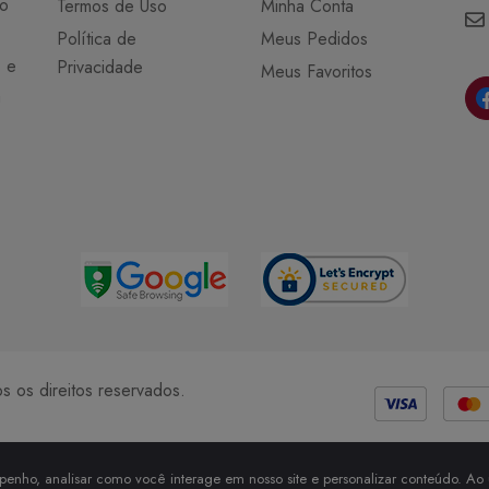
do
Termos de Uso
Minha Conta
Política de
Meus Pedidos
o e
Privacidade
Meus Favoritos
a
Métodos de Pagamento
 os direitos reservados.
enho, analisar como você interage em nosso site e personalizar conteúdo. Ao u