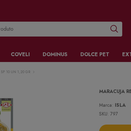
COVELI
DOMINUS
DOLCE PET
EX
P 10 UN 1,20 GR
MARACUJA R
Marca:
ISLA
SKU:
797