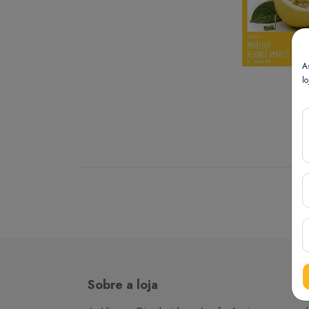
A
lo
Sobre a loja