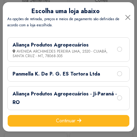
Isla Sementes
Coveli
Escolha uma loja abaixo
As opções de retirada, preços e meios de pagamento são definidas de
acordo com a loja escolhida.
Aliança Produtos Agropecuários
AVENIDA ARCHIMEDES PEREIRA LIMA, 2520 - CUIABÁ,
SANTA CRUZ - MT,
78068-305
Calbos
M7
Panmella K. De P. G. ES Tortora Ltda
Aliança Produtos Agropecuários - Ji-Paraná -
RO
Continuar
Extermix
Biovet