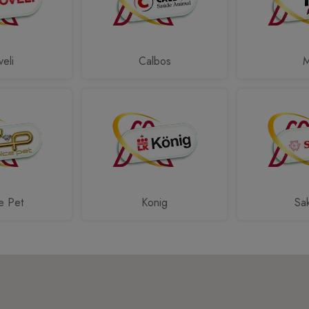
eli
Calbos
e Pet
Konig
Sa