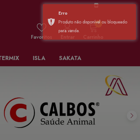
0 items
0
Favoritos
Entrar
Carrinho
TERMIX
ISLA
SAKATA