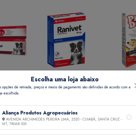
Escolha uma loja abaixo
REME 15 GR
RANIVET 80 MG COMP 12
PIPI DOG 20 
s opções de retirada, preços e meios de pagamento são definidas de acordo com a
ja escolhida.
Preço
Ver Preço
Ver 
Aliança Produtos Agropecuários
AVENIDA ARCHIMEDES PEREIRA LIMA, 2520 - CUIABÁ, SANTA CRUZ -
MT,
78068-305