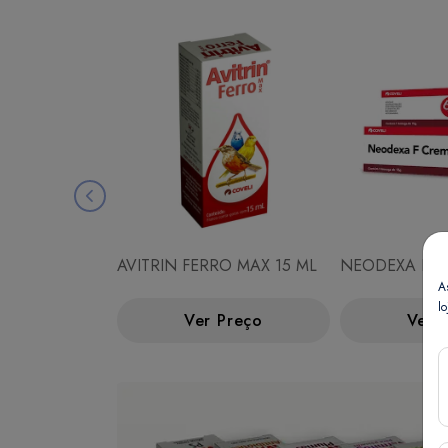
AVITRIN FERRO MAX 15 ML
NEODEXA F C
A
lo
Ver Preço
Ver 