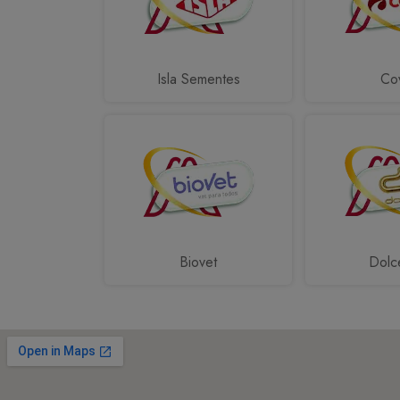
Isla Sementes
Cov
Biovet
Dolc