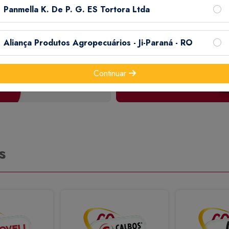
Panmella K. De P. G. ES Tortora Ltda
Aliança Produtos Agropecuários - Ji-Paraná - RO
Continuar
s