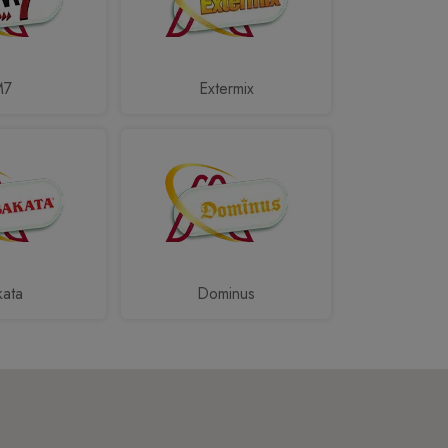
M7
Extermix
kata
Dominus