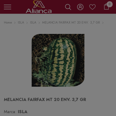
0 it
0
Carr
Home
ISLA
ISLA
MELANCIA FAIRFAX MT 20 ENV. 3,7 GR
MELANCIA FAIRFAX MT 20 ENV. 3,7 GR
Marca:
ISLA