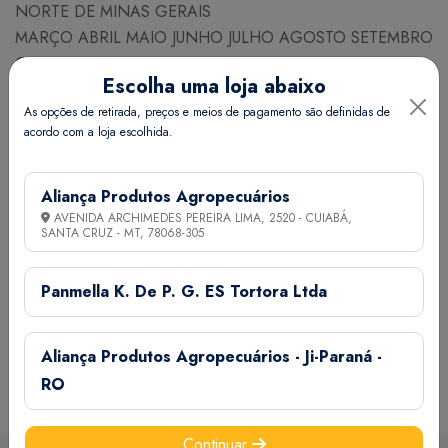
NORTE DE MINAS GERAIS
MARÇO ABRIL MAIO JUNHO JULHO AGOSTO SETEMBRO
OUTUBRO
Escolha uma loja abaixo
As opções de retirada, preços e meios de pagamento são definidas de
NECESSIDADE DE SEMESTES PARA PLANTIO
acordo com a loja escolhida.
Espaçamento (cm) Linhas x Plantas 200 x 200
Nº aproximado de sementes / g 11
Necessidade (g/ha) 700
Aliança Produtos Agropecuários
Quant. de adubo NPK (g) por co 50
AVENIDA ARCHIMEDES PEREIRA LIMA, 2520 - CUIABÁ,
SANTA CRUZ - MT,
78068-305
Quant. esterco (g) por cova 250
Germinação (dias) 5 a 14
Panmella K. De P. G. ES Tortora Ltda
Informações Técnicas
Aliança Produtos Agropecuários - Ji-Paraná -
RO
Certifique-se de verificar essas dimensões cuidadosamente
para evitar quaisquer inconvenientes e garantir que o
Continuar