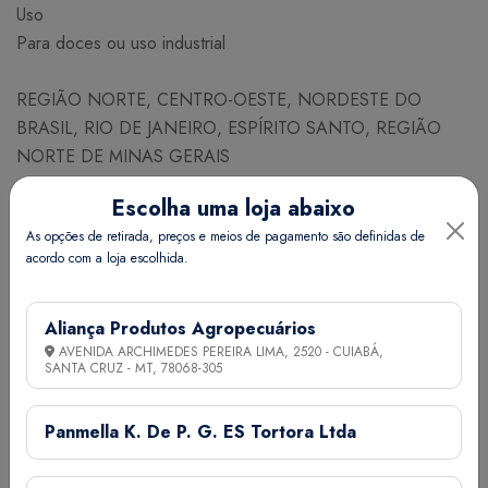
Uso
Para doces ou uso industrial
REGIÃO NORTE, CENTRO-OESTE, NORDESTE DO
BRASIL, RIO DE JANEIRO, ESPÍRITO SANTO, REGIÃO
NORTE DE MINAS GERAIS
Escolha uma loja abaixo
JANEIRO FEVEREIRO MARÇO ABRIL MAIO JUNHO JULHO
As opções de retirada, preços e meios de pagamento são definidas de
AGOSTO SETEMBRO OUTUBRO NOVEMBRO
acordo com a loja escolhida.
DEZEMBRO
NECESSIDADE DE SEMESTES PARA PLANTIO
Aliança Produtos Agropecuários
AVENIDA ARCHIMEDES PEREIRA LIMA, 2520 - CUIABÁ,
Espaçamento (cm) Linhas x Plantas 400 x 400
SANTA CRUZ - MT,
78068-305
Nº de plantas / ha 625
Nº aproximado de sementes / g 5
Panmella K. De P. G. ES Tortora Ltda
Necessidade (g/ha) 500
Quant. de adubo NPK (g) por co 400