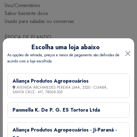
Uso/Comentários
Sabor bastante doce
Usado para saladas ou conservas
ÉPOCA DE PLANTIO
MARÇO ABRIL MAIO JUNHO JULHO AGOSTO SETEMBRO
Escolha uma loja abaixo
OUTUBRO
As opções de retirada, preços e meios de pagamento são definidas de
acordo com a loja escolhida.
NECESSIDADE DE SEMESTES PARA PLANTIO
Espaçamento (cm) Linhas x Plantas 80 x 50
Aliança Produtos Agropecuários
Nº de plantas / ha 25000
AVENIDA ARCHIMEDES PEREIRA LIMA, 2520 - CUIABÁ,
SANTA CRUZ - MT,
78068-305
Nº aproximado de sementes / g 164
Necessidade (g/ha) 600
Quant. de adubo NPK (g) por co 30
Panmella K. De P. G. ES Tortora Ltda
Quant. esterco (g) por cova 150
Germinação (dias) 7 a 14
Aliança Produtos Agropecuários - Ji-Paraná -