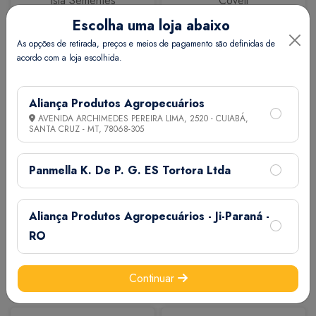
Isla Sementes
Coveli
Escolha uma loja abaixo
As opções de retirada, preços e meios de pagamento são definidas de
acordo com a loja escolhida.
Aliança Produtos Agropecuários
AVENIDA ARCHIMEDES PEREIRA LIMA, 2520 - CUIABÁ,
SANTA CRUZ - MT,
78068-305
Calbos
M7
Panmella K. De P. G. ES Tortora Ltda
Aliança Produtos Agropecuários - Ji-Paraná -
RO
Continuar
Extermix
Biovet