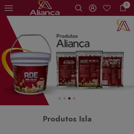
0 it
0
Carr
Produtos Isla