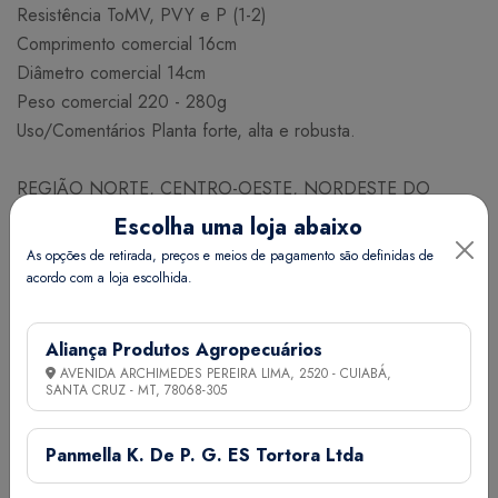
Resistência ToMV, PVY e P (1-2)
Comprimento comercial 16cm
Diâmetro comercial 14cm
Peso comercial 220 - 280g
Uso/Comentários Planta forte, alta e robusta.
REGIÃO NORTE, CENTRO-OESTE, NORDESTE DO
BRASIL, RIO DE JANEIRO, ESPÍRITO SANTO, REGIÃO
Escolha uma loja abaixo
NORTE DE MINAS GERAIS
As opções de retirada, preços e meios de pagamento são definidas de
MARÇO ABRIL MAIO JUNHO JULHO AGOSTO SETEMBRO
acordo com a loja escolhida.
OUTUBRO
Aliança Produtos Agropecuários
NECESSIDADE DE SEMESTES PARA PLANTIO
AVENIDA ARCHIMEDES PEREIRA LIMA, 2520 - CUIABÁ,
Espaçamento (cm) Linhas x Plantas 80 x 50
SANTA CRUZ - MT,
78068-305
Nº de plantas / ha 25.000
Nº aproximado de sementes / g 135
Panmella K. De P. G. ES Tortora Ltda
Necessidade (g/ha) 245