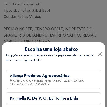
Ciclo Inverno (dias) 60
Tipos das Folhas Salad Bowl
Cor das Folhas Verdes
REGIÃO NORTE, CENTRO-OESTE, NORDESTE DO
BRASIL, RIO DE JANEIRO, ESPÍRITO SANTO, REGIÃO
NORTE DE MINAS GERAIS
Escolha uma loja abaixo
JANEIRO FEVEREIRO MARÇO ABRIL MAIO JUNHO JULHO
As opções de retirada, preços e meios de pagamento são definidas de
AGOSTO SETEMBRO OUTUBRO NOVEMBRO
acordo com a loja escolhida.
DEZEMBRO
Aliança Produtos Agropecuários
NECESSIDADE DE SEMESTES PARA PLANTIO
AVENIDA ARCHIMEDES PEREIRA LIMA, 2520 - CUIABÁ,
SANTA CRUZ - MT,
78068-305
Espaçamento (cm) Linhas x Plantas 30 x 30
Nº de plantas / ha 110.000
Nº aproximado de sementes / g 900
Panmella K. De P. G. ES Tortora Ltda
Necessidade (g/ha) 500