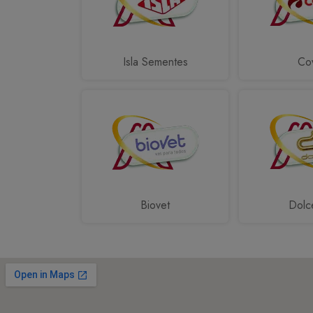
Isla Sementes
Cov
Biovet
Dolc