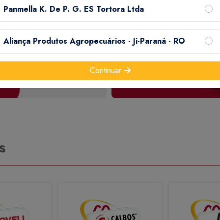
Panmella K. De P. G. ES Tortora Ltda
Aliança Produtos Agropecuários - Ji-Paraná - RO
Continuar
s