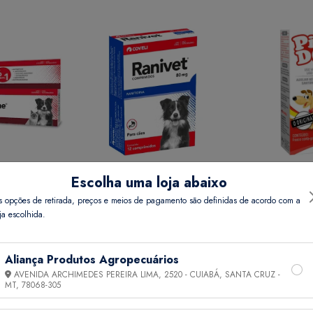
Escolha uma loja abaixo
REME 15 GR
RANIVET 80 MG COMP 12
PIPI DOG 20 
s opções de retirada, preços e meios de pagamento são definidas de acordo com a
ja escolhida.
Preço
Ver Preço
Ver 
Aliança Produtos Agropecuários
AVENIDA ARCHIMEDES PEREIRA LIMA, 2520 - CUIABÁ, SANTA CRUZ -
MT,
78068-305