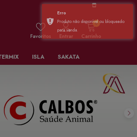
0 items
0
Favoritos
Entrar
Carrinho
TERMIX
ISLA
SAKATA