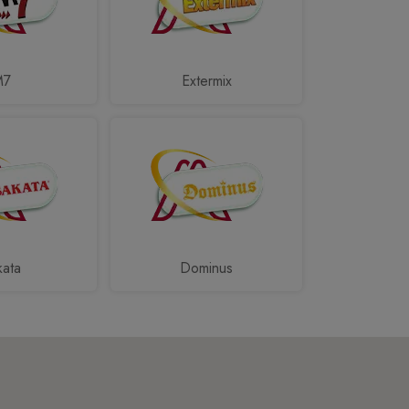
M7
Extermix
kata
Dominus