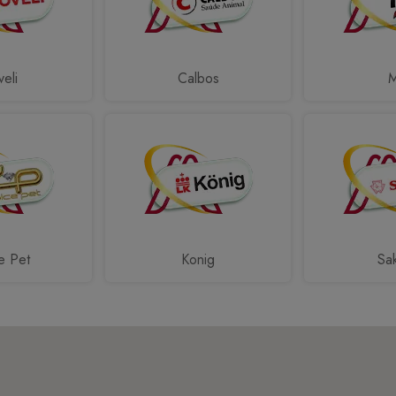
eli
Calbos
e Pet
Konig
Sa