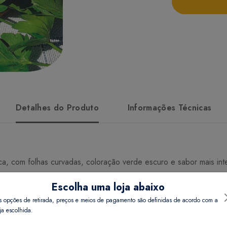
Detalhes do Produto
Informações Técnicas
a, com folhas curvadas, coloração verde escuro e sabor mais inten
Escolha uma loja abaixo
s opções de retirada, preços e meios de pagamento são definidas de acordo com a
ja escolhida.