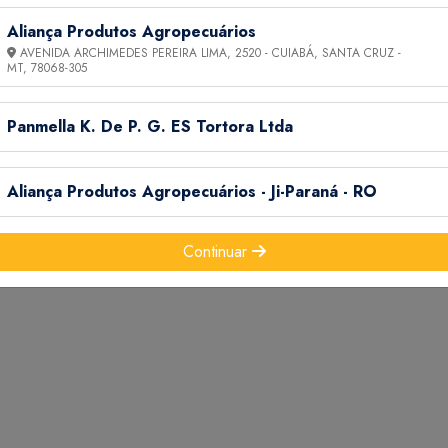
Aliança Produtos Agropecuários
AVENIDA ARCHIMEDES PEREIRA LIMA, 2520 - CUIABÁ, SANTA CRUZ -
MT,
78068-305
Panmella K. De P. G. ES Tortora Ltda
 DO BRASIL, RIO DE JANEIRO, ESPÍRITO SANTO, REGIÃO
ULHO AGOSTO SETEMBRO OUTUBRO NOVEMBRO
Aliança Produtos Agropecuários - Ji-Paraná - RO
O
Continuar