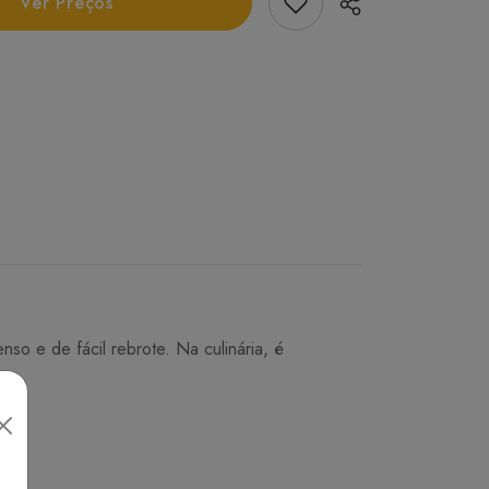
Add Favorito
Ver Preços
so e de fácil rebrote. Na culinária, é