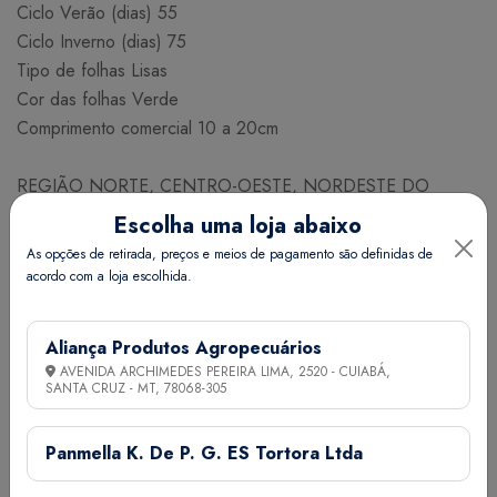
Ciclo Verão (dias) 55
Ciclo Inverno (dias) 75
Tipo de folhas Lisas
Cor das folhas Verde
Comprimento comercial 10 a 20cm
REGIÃO NORTE, CENTRO-OESTE, NORDESTE DO
BRASIL, RIO DE JANEIRO, ESPÍRITO SANTO, REGIÃO
Escolha uma loja abaixo
NORTE DE MINAS GERAIS
As opções de retirada, preços e meios de pagamento são definidas de
FEVEREIRO MARÇO ABRIL MAIO JUNHO JULHO
acordo com a loja escolhida.
AGOSTO SETEMBRO OUTUBRO NOVEMBRO
Aliança Produtos Agropecuários
NECESSIDADE DE SEMESTES PARA PLANTIO
AVENIDA ARCHIMEDES PEREIRA LIMA, 2520 - CUIABÁ,
Espaçamento (cm) Linhas x Plantas 40 x 10
SANTA CRUZ - MT,
78068-305
Nº de plantas / ha 250000
Nº aproximado de sementes / g 550
Panmella K. De P. G. ES Tortora Ltda
Necessidade (g/ha) 2,0