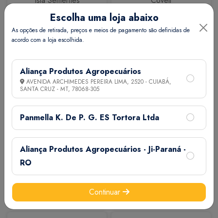
Isla Sementes
Coveli
Escolha uma loja abaixo
As opções de retirada, preços e meios de pagamento são definidas de
acordo com a loja escolhida.
Aliança Produtos Agropecuários
AVENIDA ARCHIMEDES PEREIRA LIMA, 2520 - CUIABÁ,
SANTA CRUZ - MT,
78068-305
Calbos
M7
Panmella K. De P. G. ES Tortora Ltda
Aliança Produtos Agropecuários - Ji-Paraná -
RO
Continuar
Extermix
Biovet