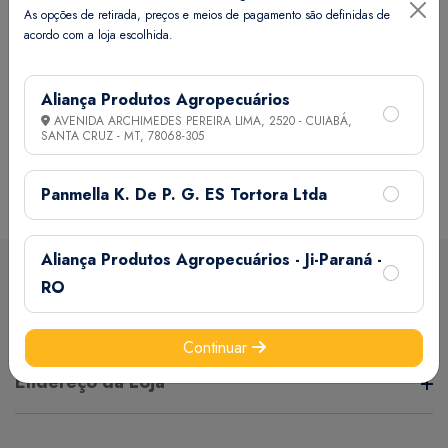
As opções de retirada, preços e meios de pagamento são definidas de
ECO VET KIT C/ 10 (GATO)
acordo com a loja escolhida.
Ver Preço
Ver Preço
Aliança Produtos Agropecuários
AVENIDA ARCHIMEDES PEREIRA LIMA, 2520 - CUIABÁ,
SANTA CRUZ - MT,
78068-305
Panmella K. De P. G. ES Tortora Ltda
Aliança Produtos Agropecuários - Ji-Paraná -
RO
Sobre a loja
Continuar
A Aliança Distribuidora é referência no mercado de
Endereço da Loja
distribuição comercial, mantendo com seus clientes e
fornecedores um vínculo de respeito e comprometimento,
, - - - ,