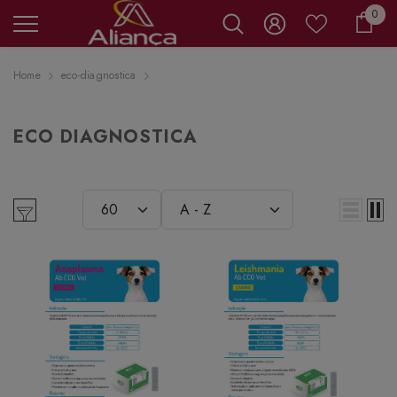
0 it
0
Carr
Home
eco-diagnostica
ECO DIAGNOSTICA