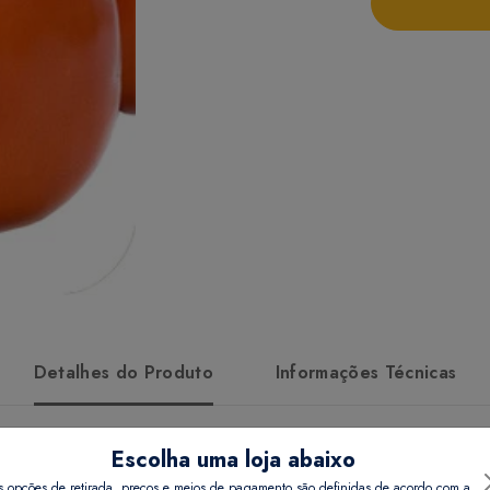
Detalhes do Produto
Informações Técnicas
Escolha uma loja abaixo
s opções de retirada, preços e meios de pagamento são definidas de acordo com a