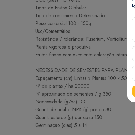
lo
Tipos de Frutos Globular
Tipo de crescimento Determinado
Peso comercial 100 - 150g
Uso/Comentários
Resistência / tolerância: Fusarium, Verticillium
Planta vigorosa e produtiva
Frutos firmes com excelente coloração interna e
NECESSIDADE DE SEMESTES PARA PLANTI
Espaçamento (cm) Linhas x Plantas 100 x 50
Nº de plantas / ha 20000
Nº aproximado de sementes / g 350
Necessidade (g/ha) 100
Quant. de adubo NPK (g) por co 30
Quant. esterco (g) por cova 150
Germinação (dias) 5 a 14