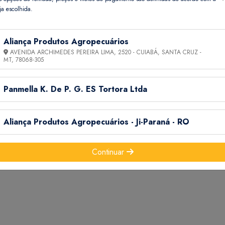
ja escolhida.
Aliança Produtos Agropecuários
AVENIDA ARCHIMEDES PEREIRA LIMA, 2520 - CUIABÁ, SANTA CRUZ -
MT,
78068-305
, Nematóide e Rachadura dos frutos ou Cracking
Panmella K. De P. G. ES Tortora Ltda
 externa
O
Aliança Produtos Agropecuários - Ji-Paraná - RO
Continuar