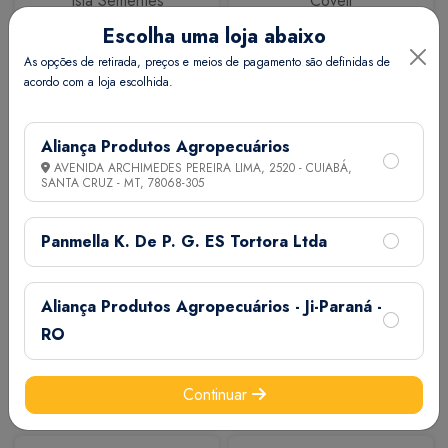
Isla Sementes
Coveli
Escolha uma loja abaixo
As opções de retirada, preços e meios de pagamento são definidas de
acordo com a loja escolhida.
Aliança Produtos Agropecuários
AVENIDA ARCHIMEDES PEREIRA LIMA, 2520 - CUIABÁ,
SANTA CRUZ - MT,
78068-305
Calbos
M7
Panmella K. De P. G. ES Tortora Ltda
Aliança Produtos Agropecuários - Ji-Paraná -
RO
Continuar
Extermix
Biovet