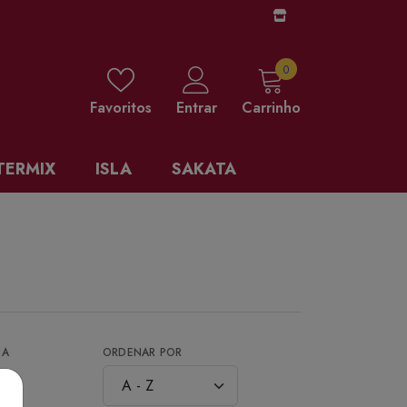
0 items
0
Favoritos
Entrar
Carrinho
TERMIX
ISLA
SAKATA
NA
ORDENAR POR