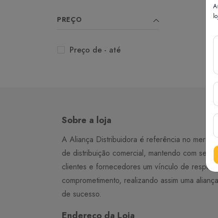
A
lo
PREÇO
Preço de - até
Sobre a loja
A Aliança Distribuidora é referência no merca
de distribuição comercial, mantendo com seus
clientes e fornecedores um vínculo de respeit
comprometimento, realizando assim uma alianç
de sucesso.
Endereço da Loja