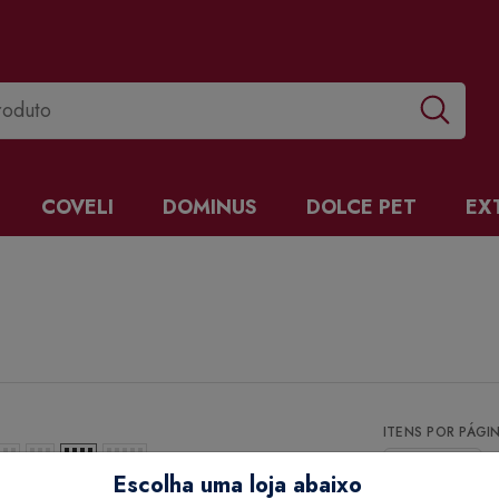
COVELI
DOMINUS
DOLCE PET
EX
ITENS POR PÁGI
Escolha uma loja abaixo