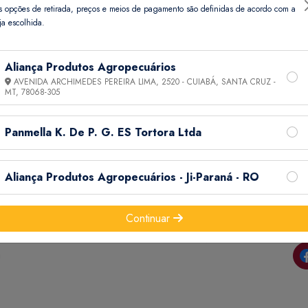
s opções de retirada, preços e meios de pagamento são definidas de acordo com a
ja escolhida.
Aliança Produtos Agropecuários
AVENIDA ARCHIMEDES PEREIRA LIMA, 2520 - CUIABÁ, SANTA CRUZ -
MT,
78068-305
Panmella K. De P. G. ES Tortora Ltda
Informações
Ajuda
Aliança Produtos Agropecuários - Ji-Paraná - RO
do
Termos de Uso
Minha Conta
Continuar
Política de
Meus Pedidos
o e
Privacidade
Meus Favoritos
a