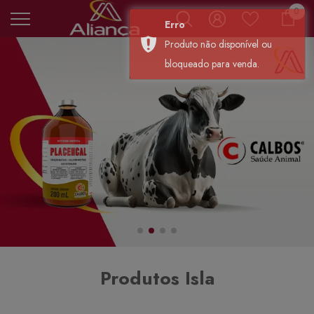
0 it
0
Carr
Erro
Produto não disponível ou
bloqueado para venda.
Produtos Isla